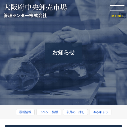
t
o
g
MENU
g
l
e
n
a
v
i
g
a
お知らせ
t
i
o
n
最新情報
イベント情報
今月の一押し
ゆるキャラ